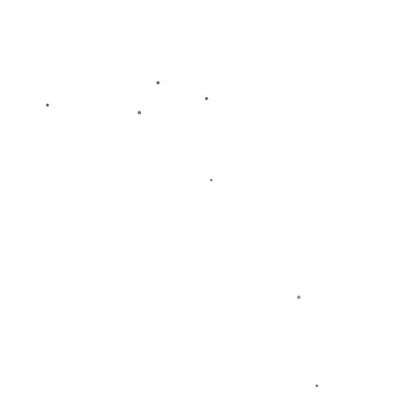
Instagram
Twitter
Facebook
Youtube