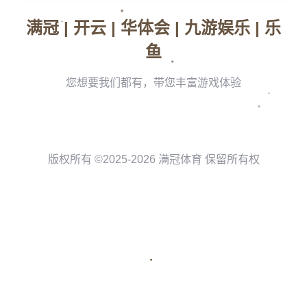
也是她在红土赛季的重要起点。究竟她将如何应对首战挑战？让我
们一同期待！
郑钦文罗马站首战对手揭晓 实力不容小觑
据最新赛程安排，
郑钦文
在WTA1000罗马站的首位对手是一名经验
丰富的选手（具体名字根据实际情况可补充）。这位对手在过去的
比赛中展现了不俗的红土作战能力，尤其是在底线防守和节奏控制
上颇有心得。对于擅长强力进攻的郑钦文来说，这无疑是一场技术
与耐力的双重较量。值得一提的是，红土场地对球员的体能和适应
性要求极高，而这也正是郑钦文需要重点突破的地方。
此前，
鄭钦文
曾在多个硬地赛事中展现出惊艳的表现，但红土作为
一种相对陌生的场地类型，对她的战术调整提出了更高要求。此次
罗马站的比赛，不仅是她检验自身能力的机会，也是为接下来的法
网热身的关键一役。球迷们期待着她能在首场比赛中找到状态，为
后续的征程奠定基础。
从过往案例看郑钦文的成长与潜力