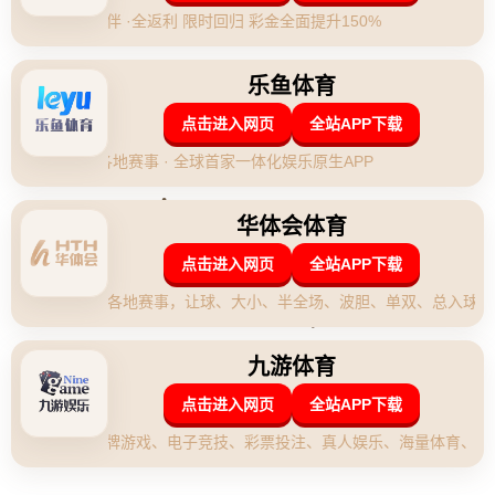
网站首页
新闻资讯
新闻资讯
郑钦文罗马站WTA1000首战对手
揭晓，明日正式开赛
2026-04-18T10:09:15+08:00
引言：中国网坛新星再战罗马 首战备受瞩目
随着WTA1000罗马站的临近，中国网球一姐
郑钦文
再次成为球迷关
注的焦点。她的首个对手已经正式确定，比赛将于明日拉开帷幕。
作为中国女子网球的领军人物，郑钦文在国际赛场上的每一次亮相
都牵动着无数人的心。这场比赛不仅是她个人实力的又一次考验，