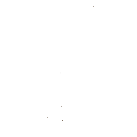
关于华体会体
我们的优
我们的团
新闻资
联系我
育
势
队
讯
们
订阅