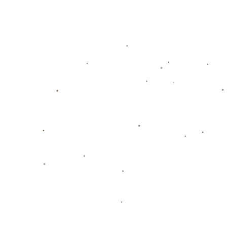
关于华体会体
我们的优
我们的团
新闻资
联系我
育
势
队
讯
们