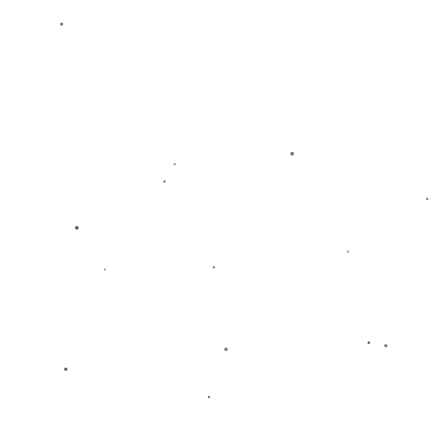
My Team