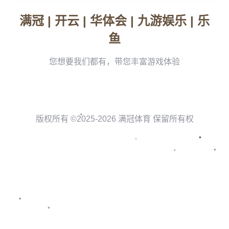
4000
+
满意的客户
190
+
优秀员工
499
+
售后人员
399
+
获奖情况