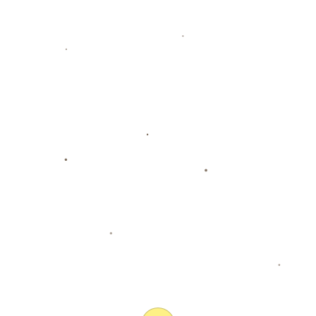
订阅
订阅
华体会·hth体育官网 - 全站APP手机登录入口
All Rights by
华体会体育