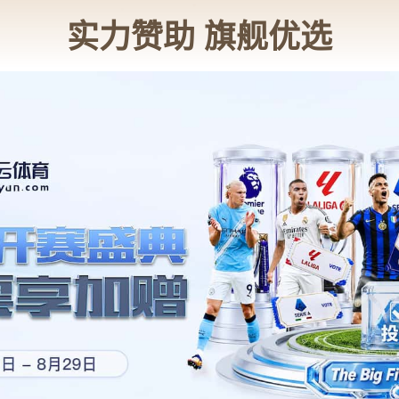
关于华体会体育
我们的优势
我们的团队
新闻资讯