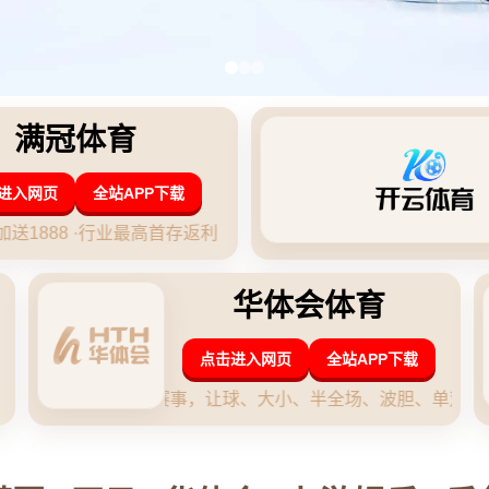
三强 大巴黎欧冠
多远？