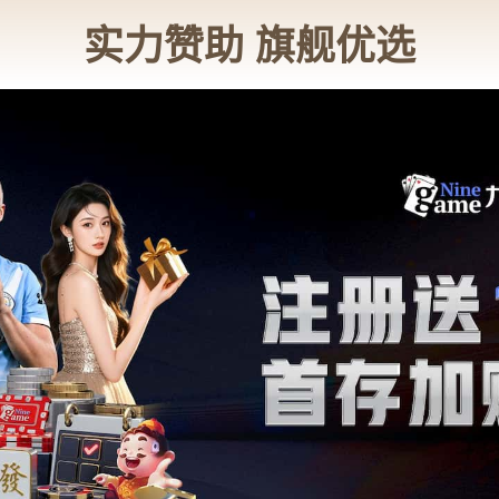
关于华体会体育
我们的优势
我们的团队
新闻资讯