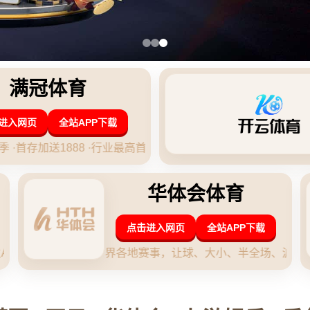
战：冯彦哲／黄东萍
1-0领先马来西亚