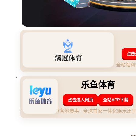
网站首页
新闻资讯
新闻资讯
苏迪曼杯八强
力克对手，国羽
2026-02-21T10:15:45+08:00