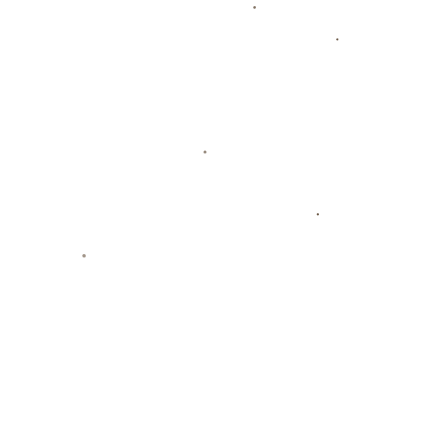
Youtube