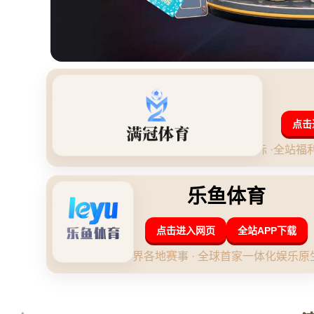
网站首页
新闻资讯
新闻资讯
博努奇揭秘：20
英镑求购我！
2025-11-13T18:12:25+08:00