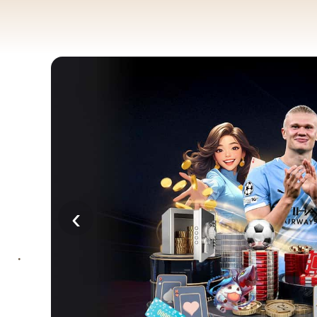
网站首页
新闻资讯