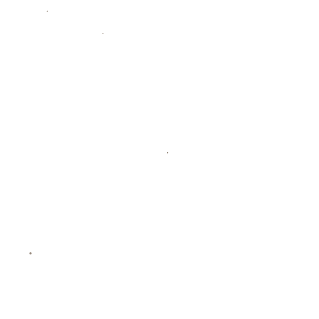
Twitter
Facebook
Youtube