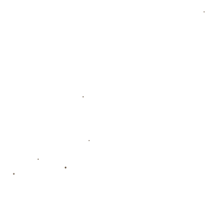
提交
搜索
栏目导航