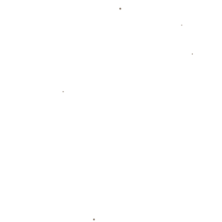
曼联小组赛惨遭淘汰无缘欧战，滕哈赫帅位岌
岌可危
需求表单