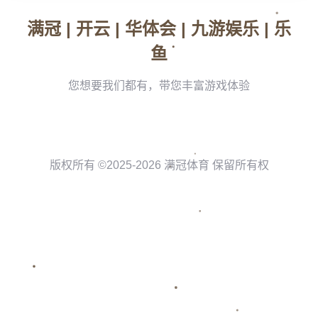
队的绝对核心，然而本赛季截至目前，他的表现却大幅下滑，仅有
5
球6助
。这样的反差不仅让球迷感到困惑，也引发了关于他状态原因
的广泛讨论。本文将深入剖析拉什福德的表现变化，探讨背后的可
能因素，并尝试为他的未来寻找方向。
从高光时刻到数据断崖 拉什福德究竟怎么了
回顾上赛季，拉什福德的状态堪称现象级。无论是英超赛场还是欧
战舞台，他都展现了出色的进球能力和助攻效率。那时的他不仅是
曼联的进攻支柱，更被认为是英格兰国家队未来的希望之星。然
而，进入本赛季后，拉什福德的发挥却令人失望。无论是射门精准
度还是场上的跑动积极性，都明显不如以往。从
30球11助
到
5球6
助
，这样的数据下滑让人不禁发问：是什么导致了这位年轻球星的
低迷？
首先，伤病和体能问题是绕不过去的因素。拉ッシュ福德在过去几
个赛季的高强度比赛中积累了不少疲劳，而本赛季初的一些小伤也
影响了他的节奏。其次，球队整体战术的调整或许也限制了他的发
挥。曼联本赛季在进攻端缺乏足够的创造力，队友的支持不足让拉