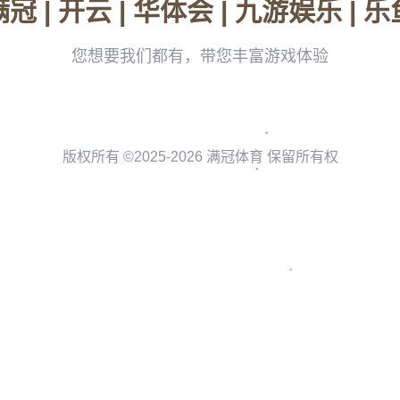
，球队的引援动态成为球迷关注的焦点。随着转会窗
，其中卡卢卢的名字频频被提及，但据最新消息，
他
联赛中的一位快马也进入了视线，但目前尚未有正式
样的战略考量？本文将为你深度解析成都队的外援补
一定实力的前锋，曾被认为是成都队锋线补强的热门
在技术和进球效率上表现不俗，但他的战术适应性以
，球队希望找到一名更符合主教练战术体系的球员
。
并未被列为优先考虑的对象。目前，俱乐部正在积极
融入现有阵容。