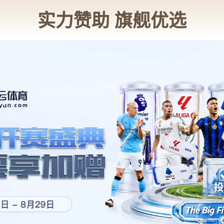
关于华体会体育
我们的优势
我们的团队
新闻资讯