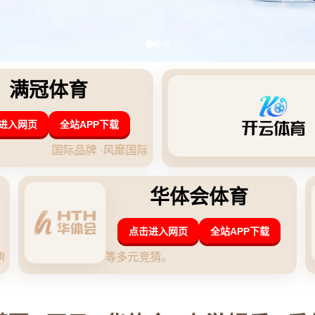
援新动向：卡卢卢非
马成备选