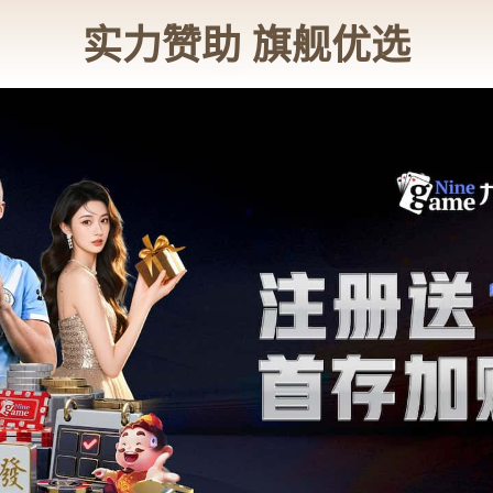
关于华体会体育
我们的优势
我们的团队
新闻资讯