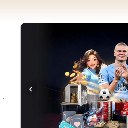
网站首页
新闻资讯