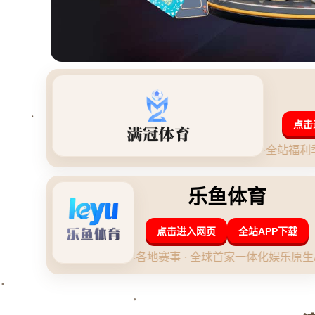
网站首页
新闻资讯
新闻资讯
意媒：尤文若
而追逐霍伊伦
2025-12-05T10:13:11+08:00