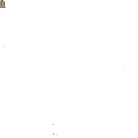
栏目导航
关于华体会体育
我们的优势
我们的团队
新闻资讯
联系我们
热门新闻
而立之战失控：科雷