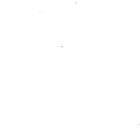
霍伊伦：潜力股还是冒险之选
相比之下，来自曼联的
霍伊伦
则是一位更