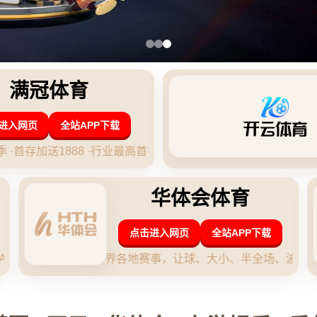
无缘奥斯梅恩，或转