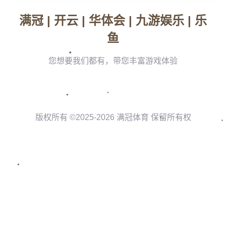
上风。这场比赛不仅让人眼前一亮，也让我们对中国斯诺克新星的
表现充满期待。接下来，我们将深入解析这场比赛的亮点以及范争
一的出色发挥。
范争一：初露锋芒的黑马
作为中国斯诺克的新生代代表，范争一近年来在国际赛场上逐渐崭
露头角。尽管他在经验和排名上与马克-艾伦存在差距，但本场比赛
中，他展现了超乎寻常的冷静与专注。首局比赛，范争一凭借精准
的长台进攻和稳健的防守迅速拿下，给对手施加了不小的压力。随
后，他在第二局和第四局延续了良好的手感，以
细腻的杆法
和
果断
的决策
多次化解马克-艾伦的反击，最终以3-1领先。这一成绩让人们
开始重新审视这位年轻选手的潜力。