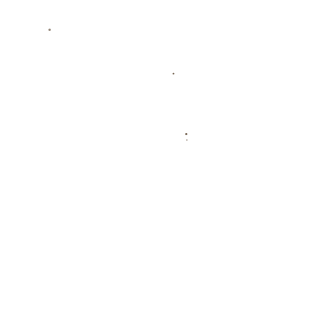
关于华体会体
我们的优
我们的团
新闻资
联系我
育
势
队
讯
们