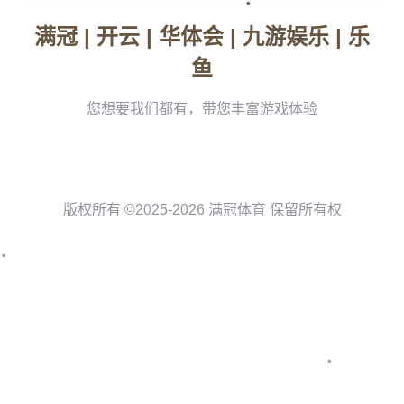
年轻时代与职业生涯起步
早在少年时期，萨尔
便展现出过人的足球天赋。他从小在达喀尔街
头踢球，凭借顽强毅力和出色表现赢得了一次又一次晋级机会。在
他的青年阶段，为多家欧洲俱乐部效力积累了宝贵经验。这段旅程
虽然充满挑战，却也让他不断成熟，并最终促使他获得更多关注。
近年来，他通过稠密赛季证明自己适应不同联赛环境、面对顶级前
锋毫不逊色。
案例分析：塞内加曼水晶宫队有位潜力新人选择加入荷甲维特斯阿
纳姆，以寻求更多出场机会——事实证明，这是个明智决定，因为竞
争激烈中位置稳固给予其高速发展平台。
为何选择蓝军 切入战术核心
如果说某支球队集齐全世界最优秀人才，那么位于伦敦斯坦福桥南
看台上座无虚席主场正凝视这批杰作。而"蓝军"吸引国际才俊眼光，
不止因优厚合同条件，让人热血沸腾舞台确实直指再创辉煌历史范