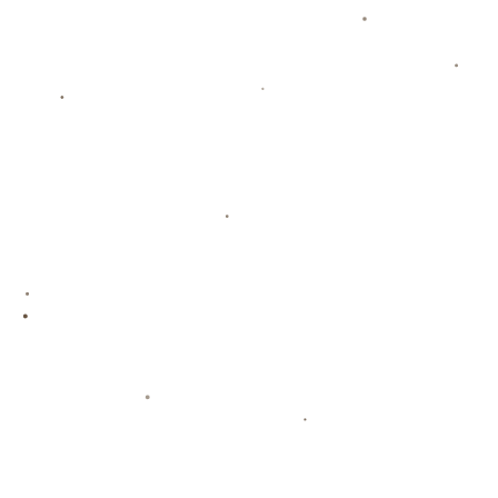
关于华体会体
我们的优
我们的团
新闻资
联系我
育
势
队
讯
们
订阅
订阅