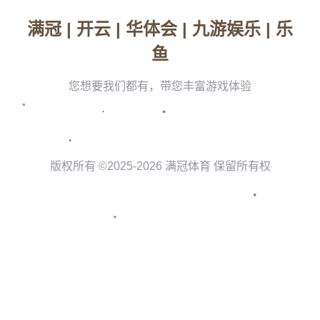
将围绕赫内斯的表态，深入探讨拜仁在世俱杯上的出色发挥，以及
背后所展现的团队精神和战术智慧。
拜仁在世俱杯中的卓越表现
在最近一次世俱杯比赛中，拜仁慕尼黑以无可争议的表现摘得桂
冠。无论是面对南美劲旅还是亚洲强队，拜仁都展现出了强大的统
治力。尤其是在决赛中，球队凭借精准的传控和高效的进攻，以2-0
击败对手，成功捧杯。赫内斯特别提到，球员们在场上的
专注度
和
执行力
令人印象深刻。他认为，这种表现不仅是技术和体能的体
现，更是团队协作的结果。
从数据来看，拜仁在比赛中控球率高达65%以上，射门次数是对手
的两倍有余。这些数字背后，是教练组对战术的精心布置以及球员
们对比赛的极致投入。赫内斯强调，拜仁能够在高压环境下保持冷
静，这正是他们成为世界级豪门的关键。
团队精神：胜利背后的核心力量
赫内斯还特别提到，拜仁的成功离不开每一位队员的贡献。从主力