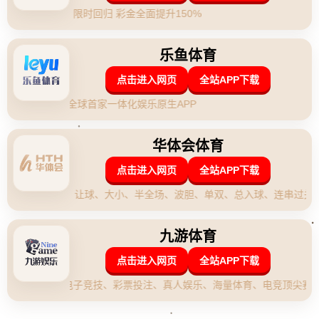
网站首页
新闻资讯
新闻资讯
赫内斯：拜仁世俱杯表现令我十
分满意
2026-02-27T10:15:56+08:00
引言：拜仁世俱杯之旅的辉煌篇章
作为足球世界的顶级赛事之一，世俱杯一直是各支豪门球队展现实
力的舞台。近日，拜仁慕尼黑名誉主席赫内斯在接受采访时表示，
他对球队在世俱杯上的表现感到
非常满意
。这一评价不仅是对拜仁
整体实力的肯定，也让球迷们对俱乐部未来的发展充满期待。本文