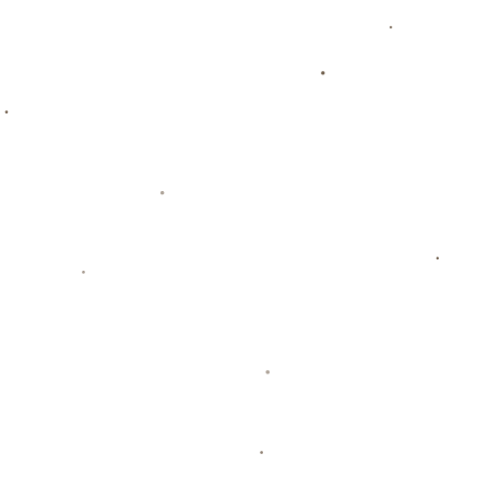
资
2026-08-09
关注我们
Instagram
Twitter
Facebook