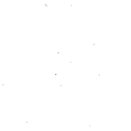
栏目导航
关于华体会体育
我们的优势
我们的团队
新闻资讯
联系我们
热门新闻