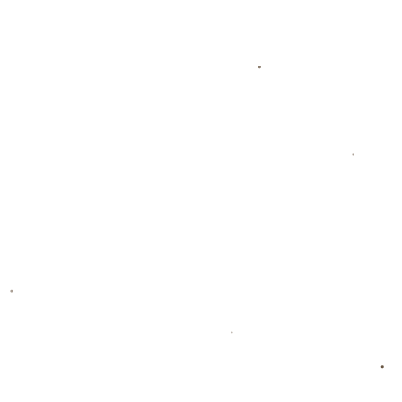
提交
搜索