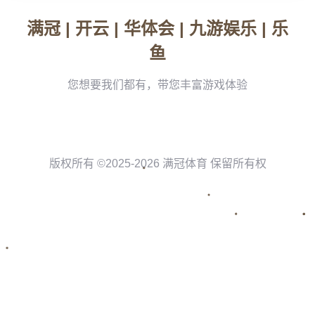
什么是"29后内刃半圆滑行"?
首先明确定义，“29”可以理解为某种编号或时间节点，而“后内刃”指
的是使用冰刀靠近身体中心的一侧进行压边。而所谓“半圆”，则描述
了整个移动路线呈现出一个弯曲流畅的图案。结合起来，这一动作
需要选手利用强大的操控力，通过控制重心实现平稳转弯，同时保
持速度与美感，是集动能转换、力量分配及平衡技巧于一体的综合
性能挑战。
掌握关键要素：如何更好完成这一动作？
如同任何高级别技能一样，要完美实施"29后内刃半圆滑行"，不仅需
要熟悉基本理论，还需反复实践来锤炼细节。一些核心步骤包括：
重心控制很关键
无论是在启动还是转入状态时，都需将身体
重心下沉，并借助脚底前外侧压住刀片，以确保稳定性。这一
点尤其重要，因为过高或不稳妥可能导致失去轨道并彻底失
败。