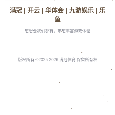
人物。
后卫与金球奖：稀有的荣耀
金球奖自1956年创立以来，主要表彰在过去一年中表现最为出色的
足球运动员。由于进攻球员往往更容易通过进球和助攻吸引眼球，
后卫获奖的机会显得尤为珍贵。防守球员需要在拦截、组织、防守
稳定性等方面展现出超凡的能力，同时还要对球队整体成绩有显著
贡献，才能在评选中脱颖而出。那么，究竟有哪些后卫做到了这一
点呢？
首位获奖的后卫：马蒂亚斯·萨默尔
提到后卫与金球奖，就不得不说到德国传奇球星马蒂亚斯·萨默尔
（Matthias Sammer）。1996年，萨默尔凭借在欧洲杯上的卓越表
现以及在俱乐部多特蒙德的出色发挥，成为历史上第一位获得金球
奖的后卫。
那一年，他不仅帮助德国队夺得欧洲杯冠军，还以清道
夫的角色展现了攻防兼备的特质
。他的获奖证明了防守球员同样可
以在最高舞台上获得认可。