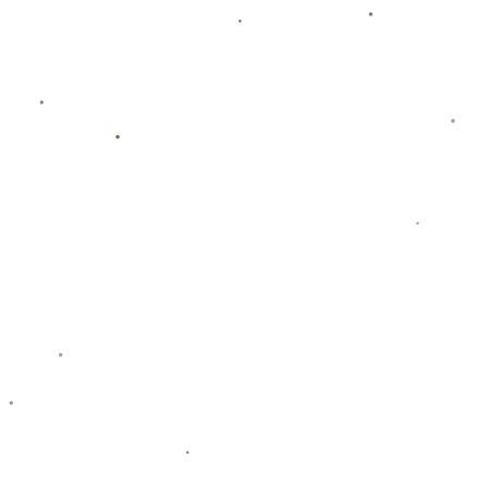
栏目导航
关于华体会体育
我们的优势
我们的团队
新闻资讯
联系我们
热门新闻