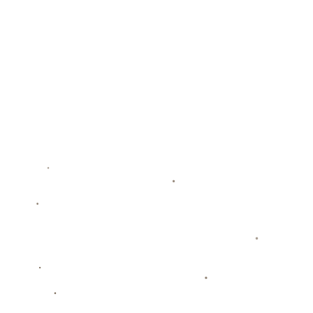
Twitter
Facebook
Youtube