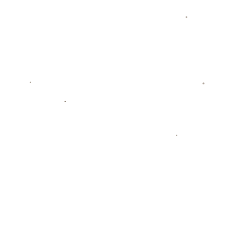
提交
搜索