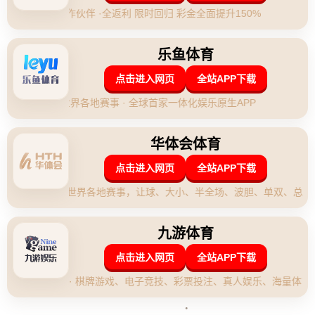
网站首页
新闻资讯
新闻资讯
【德甲】凯恩梅开二度萨内快攻
建功，拜仁3-0完胜不来梅
2026-05-17T10:09:10+08:00
引言：拜仁强势表现 凯恩
与萨内联手制胜
在德甲赛场上，拜仁慕尼黑总是能带来令人振奋的表现。近期一场