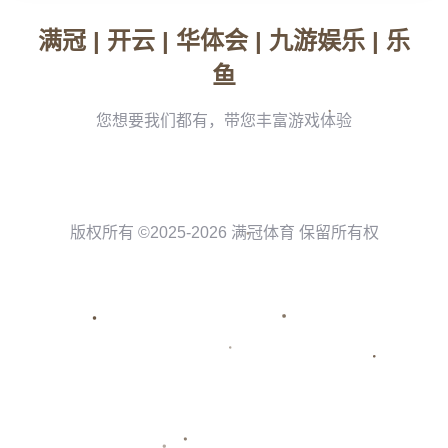
对阵不来梅的比赛中，拜仁以3比0的比分完胜对手，展现了强大的
统治力。尤其是
凯恩
的点射双响和
萨内
的闪电破门，成为比赛的最
大亮点。这场比赛不仅让球迷大呼过瘾，也让人们再次见证了拜仁
在德甲中的绝对实力。接下来，我们将深入解析这场比赛的关键时
刻和球员表现，带你感受这场胜利背后的精彩细节。
比赛亮点：凯恩点射双响
成关键
本场比赛中，
凯恩
无疑是全场焦点。作为球队的核心前锋，他在比
赛中两次通过点球精准破门，为拜仁奠定了胜局。第一次点球发生
在上半场第25分钟，当时不来梅后卫在禁区内犯规，主裁判果断判
罚点球。
凯恩冷静主罚，一蹴而就
，为球队首开纪录。下半场，他
再度站上十二码线，以同样的沉着将比分扩大至2比0。两次精准的
射门不仅体现了他的技术，更展现了他在关键时刻的大心脏。
值得一提的是，凯恩本赛季在德甲的表现持续火热，他的进球数和