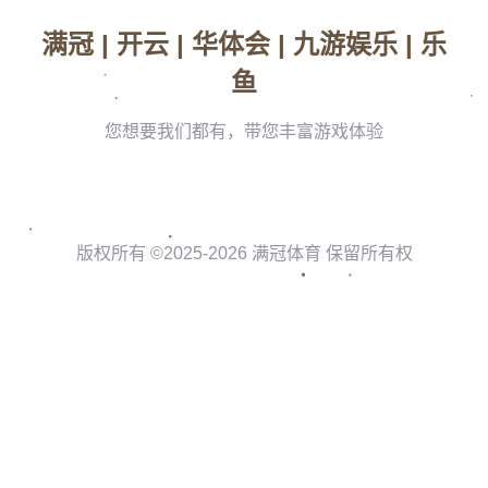
还能探寻他们身上所承载的更多体育价值。
两大实力派球员再续场上
兄弟情
提到翟晓川与丁彦雨航，第一时间浮现在脑海的是他们同为国家男
篮效力时创造过的辉煌瞬间。在CBA乃至国际赛场，这两位选手都
以全面表现收获了众多粉丝，而当老搭档再次联袂出现，无不令人
充满期待。从该视频可以看出，他们依然保持了高度默契，其中一
次传切配合更是在评论中被网友称为“教科书般操作”。
这样的连线补全了一些旧日记忆，也提醒着我们，即便岁月流逝，
该有血性的顽强拼搏却始终没有改变。这种精神恰是如今许多人期
待看到更多运动员有所体现的重要特质。
数字背后蕴含深意：8❤️9