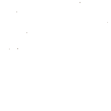
提交
搜索