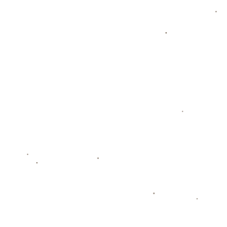
订阅
订阅
华体会·hth体育官网 - 全站APP手机登录入口
All Rights by
华体会体育