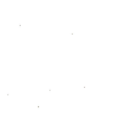
关于华体会体
我们的优
我们的团
新闻资
联系我
育
势
队
讯
们
订阅
订阅