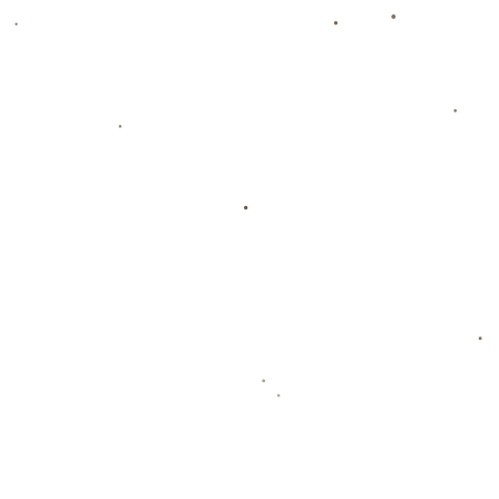
提交
搜索