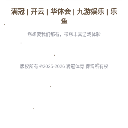
注入，更创造了历史——他是
英超首位乌兹别克斯坦球员
。这一消息
迅速引发热议，球迷们好奇，这位新星究竟有何过人之处，能在竞
争激烈的英超赛场站稳脚跟？本文将深入剖析胡桑诺夫的实力与潜
力，带你了解这位新晋球员的独特魅力。
一：技术全面 攻守兼备的潜力之星
胡桑诺夫的加盟并非偶然。作为一名中场核心，他在技术层面展现
出了令人印象深刻的全面性。据悉，他在国内联赛中以出色的传球
视野和精准的控球能力著称，尤其擅长在中场组织进攻。他的传球
成功率高达
85%以上
，这对于一名年轻球员来说尤为难得。此外，他
的防守能力也不容小觑，场均抢断数据位居同龄球员前列。这种攻
守兼备的特质，正是现代足球对中场球员的理想要求，也让他在曼
城主帅瓜迪奥拉的战术体系中拥有立足之地。
值得一提的是，胡桑诺夫的身体素质同样出众。尽管来自亚洲，他
的对抗能力却丝毫不逊色于欧洲球员，这为他在英超的激烈竞争中
增添了一份保障。可以说，他不仅是
乌兹别克斯坦足球的骄傲
，更
是亚洲足球崛起的又一象征。