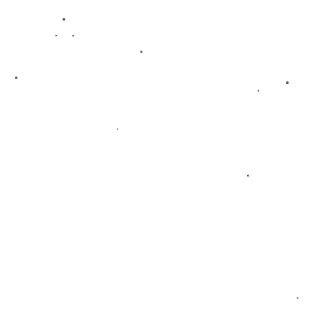
搜索
栏目导航
关于华体会体育
我们的优势
我们的团队
新闻资讯
联系我们