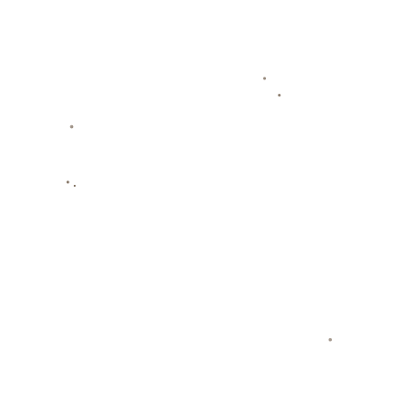
Facebook
Youtube
关于华体会体
我们的优
我们的团
新闻资
联系我