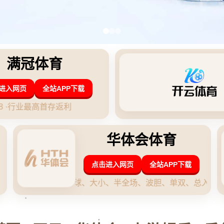
米加时绝杀，7-6