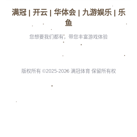
时如何平衡个人发展与利益之间的矛盾。
为何科莫敢开创纪录报价？背后有深层原因
对于近年来在世界足坛并不算顶级强队的科莫来说，豪掷巨资追逐
安东尼实属大胆之举。从球队现状来看，这或许是他们尝试打破的
位置瓶颈的一种策略。根据业内数据统计分析，当一家中游俱乐部