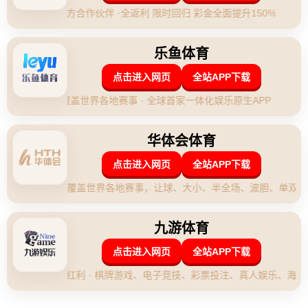
网站首页
新闻资讯
新闻资讯
科莫愿为安东尼出价超4000万
欧，但优先考虑贝蒂斯
2026-03-28T10:09:11+08:00
现代足坛转会市场上，各大俱乐部间的争夺愈发激烈，而目标球员
的取舍往往不仅仅依赖于金钱因素。近日，西班牙媒体曝出消息，
意大利球队科莫愿意以超过4000万欧元的价格签下炙手可热的新星
安东尼，但这名球员似乎更倾向加盟西甲劲旅皇家贝蒂斯。这一消
息在足球界迅速引起了广泛关注，也从侧面反映了职业球员做决定