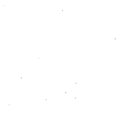
关注我们
Instagram
Twitter
Facebook
Youtube