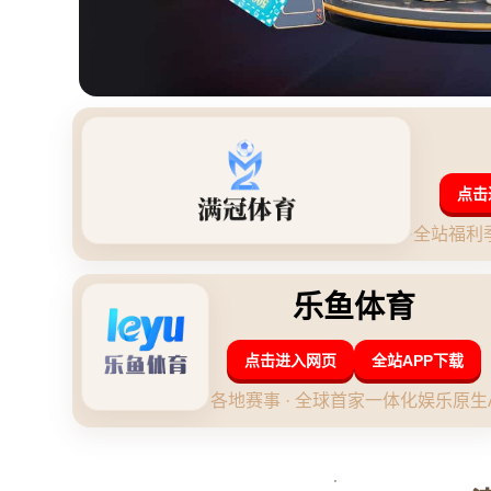
网站首页
新闻资讯
新闻资讯
苏迪曼杯半决
轻松获胜，国羽
2026-03-26T10:16:48+08:00