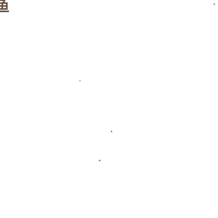
栏目导航
关于华体会体育
我们的优势
我们的团队
新闻资讯
联系我们
热门新闻
南非世界杯赛果全记