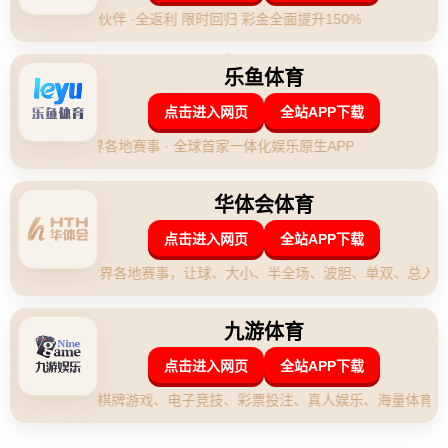
网站首页
新闻资讯
新闻资讯
【西甲】奥尔莫首秀双助+破门，
阿劳霍传射建功，巴萨4-0大胜皇
社
2026-03-25T10:16:49+08:00
引言：巴萨强势回归 西甲赛场再掀热潮
在西甲联赛的最新一轮较量中，巴塞罗那以一场酣畅淋漓的4-0大胜
皇家社会，展现了强大的攻击力和团队配合。这场比赛中，
奥尔莫
的两助攻和处子球成为焦点，而
阿劳霍
的传射建功更是锦上添花。