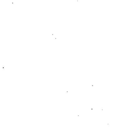
提交
搜索