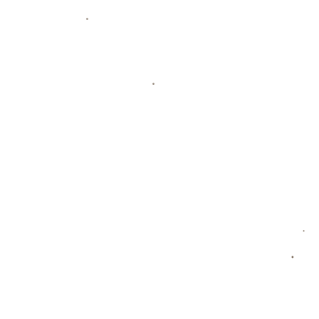
关于华体会体
我们的优
我们的团
新闻资
联系我
育
势
队
讯
们