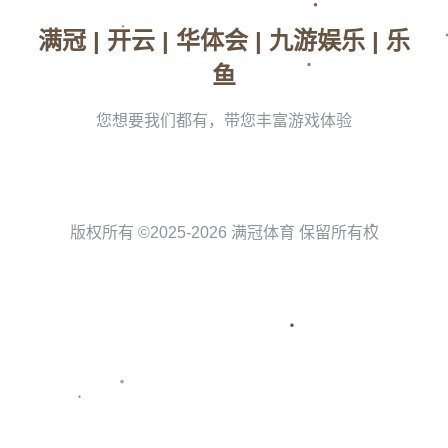
其是年轻中场核心贝林厄姆，他的表现堪称
大师级
，仿佛一件珍贵
的艺术藏品，值得每一位足球爱好者细细品味。接下来，让我们一
起回顾这场比赛的精彩瞬间，解析“BMVR”的火力全开如何点燃伯纳
乌。
“BMVR”锋线：皇马的进攻核武器
当提到皇家马德里的进攻线时，
贝林厄姆
与队友们的名字总是绕不
过去的焦点。在这场比赛中，“BMVR”组合展现了恐怖的攻击力。维
尼修斯凭借速度和突破不断撕开对手防线，姆巴佩则用精准的跑位
和致命一击完成破门，而罗德里戈的灵活调度让球队的进攻更加立
体。然而，最让人印象深刻的，还是
贝林厄姆的全面表现
。他在中
场的组织、防守和插上进攻中游刃有余，仿佛是球队的“发动机”，将
整个战术体系串联得滴水不漏。据统计，他在本场比赛中贡献了1次
助攻、3次关键传球以及高达90%的传球成功率，数据背后是他对比
赛节奏的精准掌控。