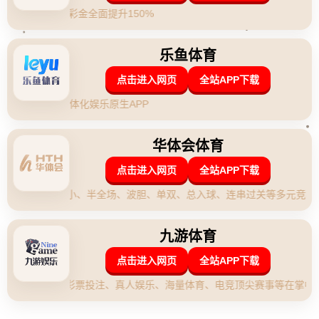
网站首页
新闻资讯
新闻资讯
BMVR势不可挡！皇马巅峰之战，
贝林厄姆惊艳全场
2026-03-18T10:16:34+08:00
引言：皇马的辉煌之夜，BMVR组合震撼球场
在最近的一场西甲焦点战中，皇家马德里以令人叹为观止的表现横
扫对手，而由
贝林厄姆
、
姆巴佩
、
维尼修斯
和
罗德里戈
组成的
“BMVR”锋线组合无疑是全场最耀眼的明星。他们的默契配合、惊艳
进球和无与伦比的创造力，让球迷们直呼“这是皇马的最佳演出”。尤