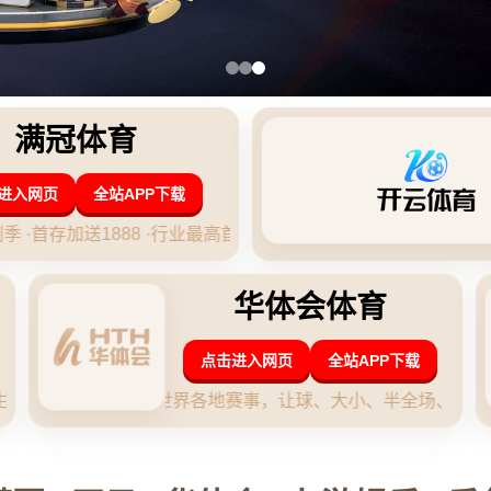
尤文关注过我，但我
故土