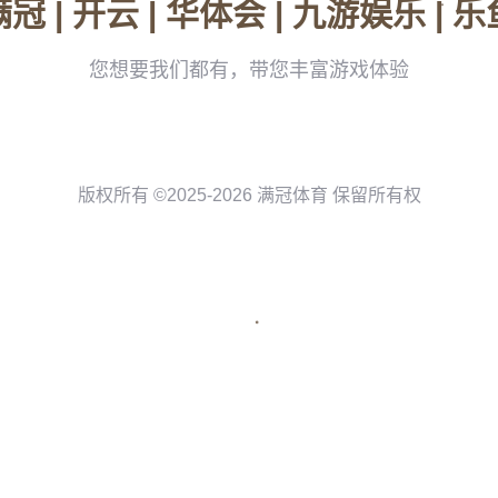
人的坚守
传闻与诱惑。然而，有些球员却选择用忠诚书写自己
后卫布翁焦尔诺，一位土生土长的那不勒斯人。他曾
的心始终属于那座充满激情的城市——那不勒斯。究竟
走进这位球员的内心世界，探寻忠诚与家乡情怀背后
深厚联系
的职业生涯起步于那不勒斯的青训体系。从小在这片
对这座城市有着深厚的感情。在接受采访时，他曾动
这里是我的家，我的根。”这种情感并非空话，而是
斯这样顶级俱乐部的关注，他依然选择了坚守。这种
梦想的坚持。