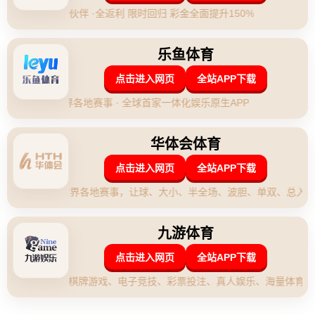
网站首页
新闻资讯
新闻资讯
世俱杯实力榜新排名：皇马跌至
第十，大巴黎居第五，迈阿密升
至第十五
2026-01-31T10:15:03+08:00
在最近一次备受关注的世俱杯实力排行榜中，《The Athletic》（简
称TA）给出了令人意想不到的排名：拥有豪华阵容的大巴黎排在第
五位，而传统豪门皇马却意外滑落至第十。此外，美国职业足球风
头正劲的迈阿密国际通过梅西效应强势跃升到首度进入前十五。这