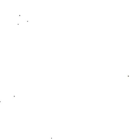
关于华体会体
我们的优
我们的团
新闻资
联系我
育
势
队
讯
们
订阅