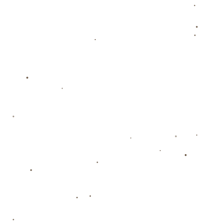
提交
搜索
栏目导航