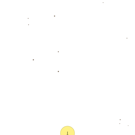
订阅
订阅
华体会·hth体育官网 - 全站APP手机登录入口
All Rights by
华体会体育