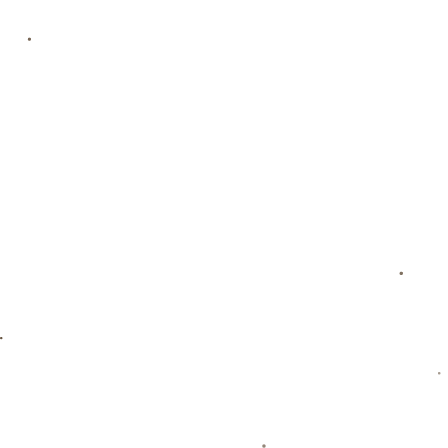
提交
搜索