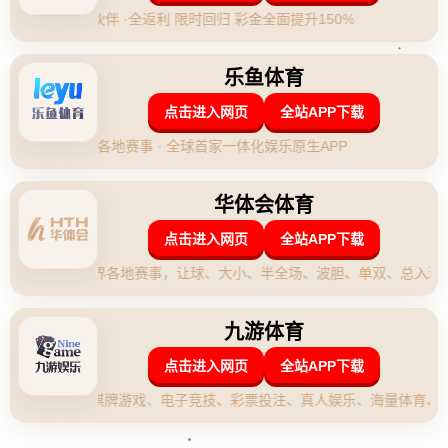
网站首页
新闻资讯
新闻资讯
同是关键时刻逆天改命，麦迪35秒
13分为何家喻户晓，而穆雷32秒12
分却鲜有人知？
2026-01-28T10:14:58+08:00
时代巨星与战局背景让传奇脱颖而出
每当提起NBA史上的经典时刻，麦迪35秒13分总能迅速浮现在球迷
脑海中。而同样不可思议的是，贾马尔·穆雷曾在对阵公牛队比赛的