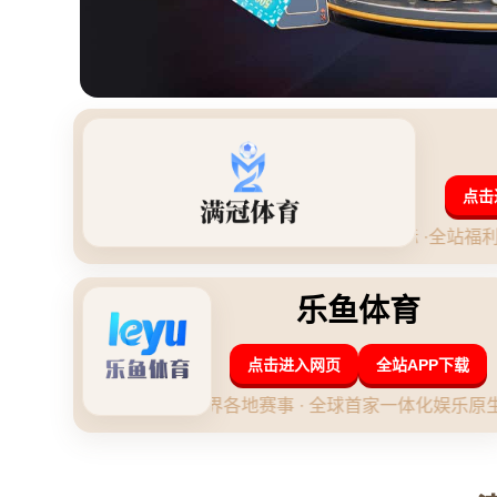
网站首页
新闻资讯
新闻资讯
【直击】复仇之
助老鹰终结太
2025-12-16T10:13:41+08:00