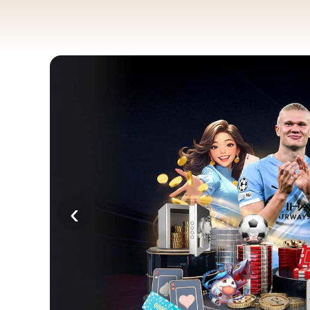
网站首页
新闻资讯