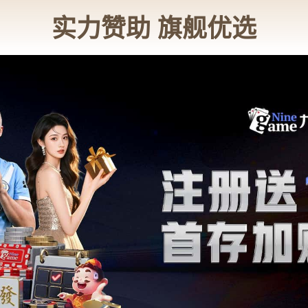
关于华体会体育
我们的优势
我们的团队
新闻资讯