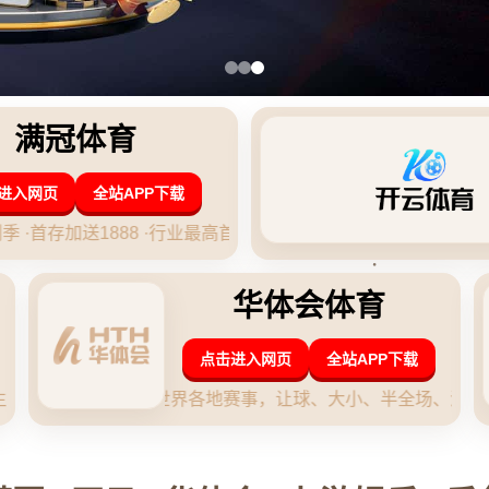
战！吹扬狂砍43分
阳三连胜