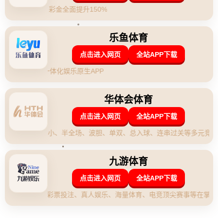
网站首页
新闻资讯
新闻资讯
吕鹏：全队士气高涨，热切期盼
首个主场之战
2025-11-20T10:12:50+08:00
前言：斗志点燃 首个主场成焦点
在足球的世界里，主场不仅仅是一个比赛场地，更是球队士气与粉
丝热情的交汇点。近日，球员吕鹏在接受采访时表示，球队目前
斗
志昂扬
，每一位队员都对即将到来的
首个主场
充满期待。这番话不
仅展现了队伍的积极状态，也点燃了球迷对新赛季的无限遐想。那