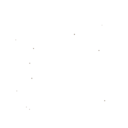
栏目导航
关于华体会体育
我们的优势
我们的团队
新闻资讯
联系我们
热门新闻