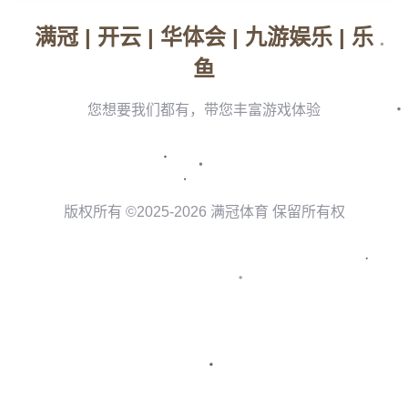
并不十分器重，巴萨为何不考虑另一位潜力新星霍伊伦呢？本文将
围绕这一话题展开探讨，分析两位球员的特点与潜力，为巴萨的引
援决策提供一些思考方向。无论是拉什福德的经验，还是霍伊伦的
未来价值，都值得我们细细考量。
拉什福德现状：表现起伏不定 曼联态度成谜
拉什福德作为曼联的本土球星，曾被视为球队的未来希望。然而，
近两个赛季以来，他的状态却呈现出明显波动。2022-23赛季，他打
入30粒进球，成为队内头号射手，但到了本赛季，他的进球数却大
幅下滑，仅有寥寥几球。更为关键的是，曼联主帅滕哈赫似乎对他
的使用并不固定，甚至多次将其放在替补席上。这种情况不禁让人
怀疑，曼联是否已经对这位26岁的球员失去了耐心。
对于巴萨而言，拉屿福德的技术特点和速度无疑是吸引点，但他的
高薪资和不稳定的发挥也让人担忧。如果曼联真的有意出售，那么
转会费是否合理，以及他在西甲的适应性，都是需要慎重考虑的问
题。