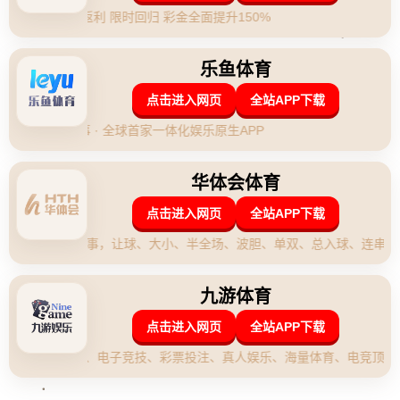
网站首页
新闻资讯
新闻资讯
与其巴萨高价追拉什福德，不如
考虑潜力新星霍伊伦？
2025-11-02T18:12:02+08:00
引言：巴萨引援选择引发热议 谁才是更优解
在足球转会市场风起云涌的当下，巴塞罗那的引援策略总是能引发
广泛讨论。近期，有关巴萨可能引进曼联前锋拉什福德的传闻甚嚣
尘上，但不少球迷和评论家却提出疑问：既然曼联对拉什福德似乎