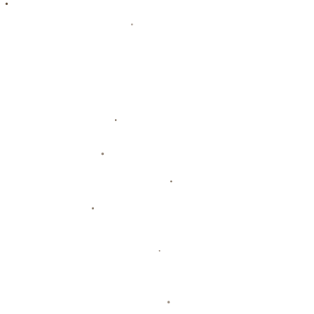
Facebook
Youtube
关于华体会体
我们的优
我们的团
新闻资
联系我