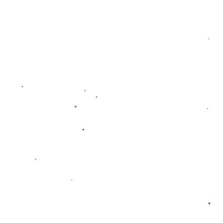
2026-08-09
内刃滑行动作：半圆过渡技巧
解析
2026-08-09
关注我们
Instagram
Twitter