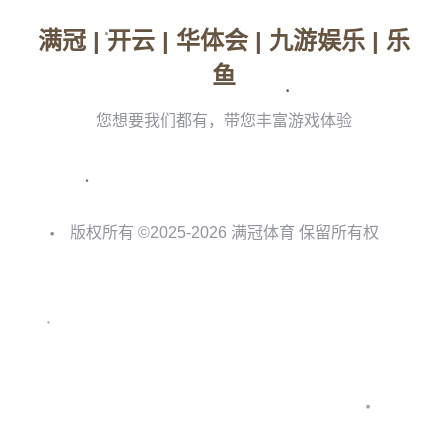
中场，他对这一趋势有着独特见解，并且他特别祝愿自己的昔日队
友——哈维，在执掌巴萨时取得更大的辉煌。
主题分析：为何中场球员善于向教练过渡
从历史上看，如瓜迪奥拉、齐达内，到如今如火如荼发展的刘易斯·
恩里克，这些成功人士都曾在绿茵赛场上充当球队节拍器。他们精
确地理解比赛动态，巧妙地掌控比赛节奏，这使他们在转型为足球
教练后继续大施拳脚。作为意识出众、视野广阔以及具有几何般精
准传接能力的一群人，中场巨星通常能够更好地抓住瞬息而逝的重
要细节，从而指导球队走向胜利。
关键词融入与深度解析：布斯克茨之见解与实证
为什么总有这么多杰出的“指挥官”能很好适应新的角色呢？正是由于
他们长期处于战略决策的位置，他们必须随时调整策略以保存战斗
力。在这种高压环境下成长起来的人自然可以快速理解并分析复杂
局势。如同
博弈论中的决策者一般
，这些敏锐者能够立刻感知到对
手意图并相对应调整团队配置。