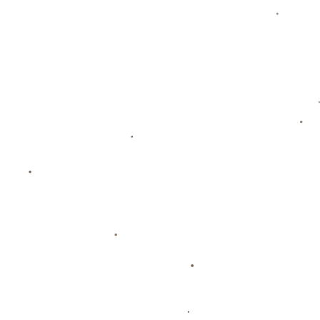
关注我们
Instagram
Twitter
Facebook
Youtube