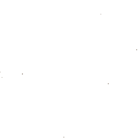
提交
搜索
栏目导航