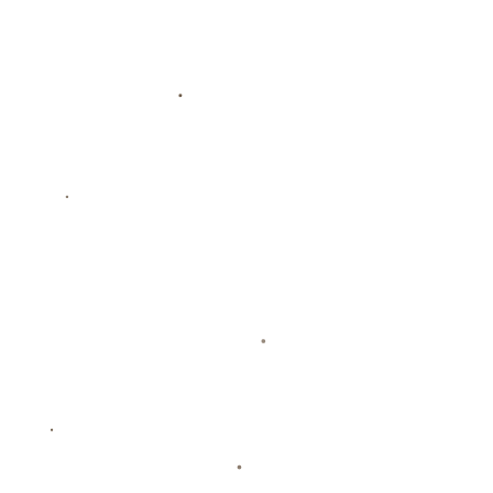
关于华体会体
我们的优
我们的团
新闻资
联系我
育
势
队
讯
们