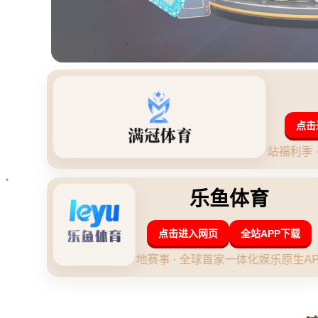
网站首页
新闻资讯
新闻资讯
梅西冲穆里尼
经典画面
2025-09-15T18:10:27+08:00