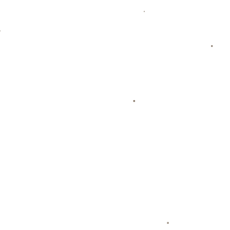
关注我们
Instagram
Twitter
Facebook
Youtube