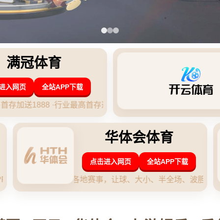
奥招手：场边互动成