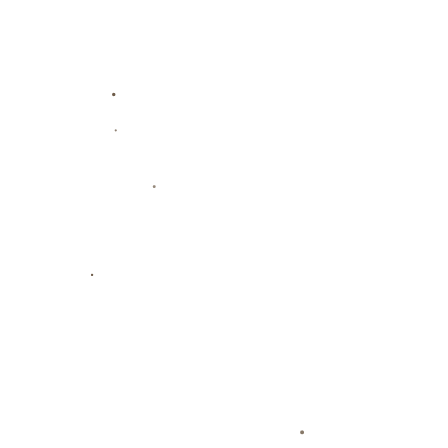
399
+
获奖情况
服务体系
初级服务