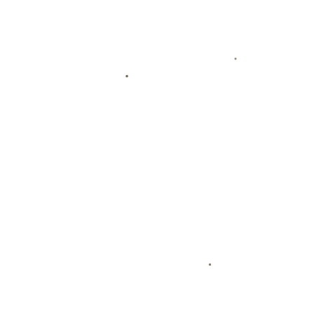
体育短视频制作
立即咨询
客户评价
A体育赛事主题博物馆
DESIGNER