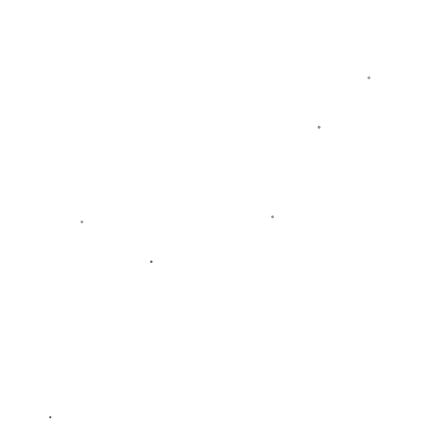
它品质出众, 体验极佳, 超值之选
新闻资讯