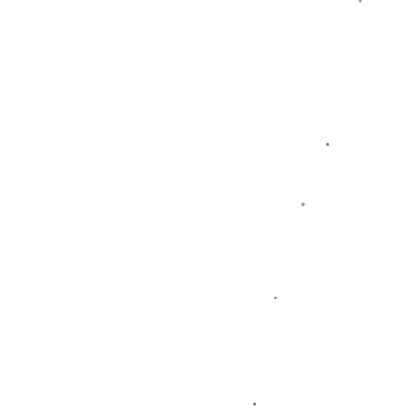
ADMIN
新闻资讯
欧洲杯观赛指南：如何在熬夜看球的
同时维持优质睡眠