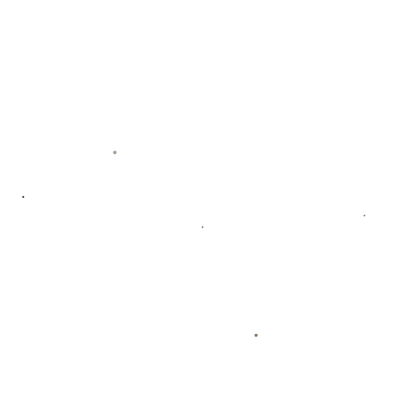
关于华体会体
我们的优
我们的团
新闻资
联系我
育
势
队
讯
们