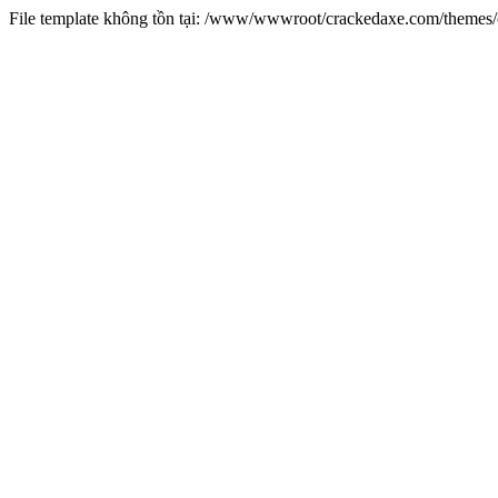
File template không tồn tại: /www/wwwroot/crackedaxe.com/theme