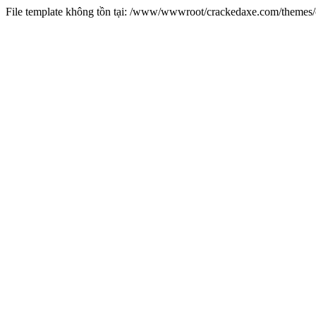
File template không tồn tại: /www/wwwroot/crackedaxe.com/theme